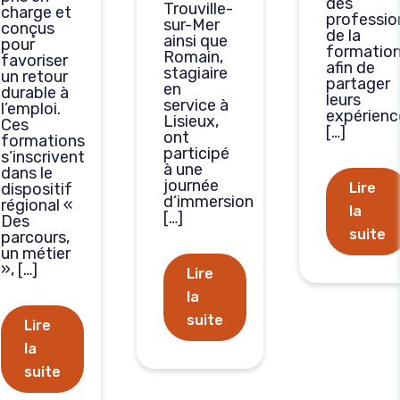
des
Trouville-
charge et
professio
sur-Mer
conçus
de la
ainsi que
pour
formatio
Romain,
favoriser
afin de
stagiaire
un retour
partager
en
durable à
leurs
service à
l’emploi.
expérienc
Lisieux,
Ces
[…]
ont
formations
participé
s’inscrivent
à une
dans le
journée
dispositif
Lire
d’immersion
régional «
la
[…]
Des
suite
parcours,
un métier
», […]
Lire
la
suite
Lire
la
suite