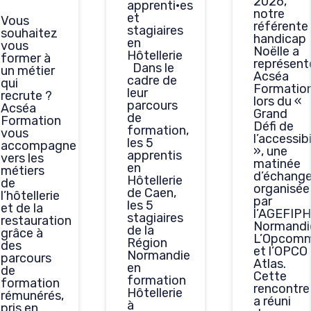
2026,
apprenti·es
notre
et
Vous
référente
stagiaires
souhaitez
handicap
en
vous
Noëlle a
Hôtellerie
former à
représent
Dans le
un métier
Acséa
cadre de
qui
Formatio
leur
recrute ?
lors du «
parcours
Acséa
Grand
de
Formation
Défi de
formation,
vous
l’accessibi
les 5
accompagne
», une
apprentis
vers les
matinée
en
métiers
d’échang
Hôtellerie
de
organisée
de Caen,
l’hôtellerie
par
les 5
et de la
l’AGEFIPH
stagiaires
restauration
Normandi
de la
grâce à
L’Opcom
Région
des
et l’OPCO
Normandie
parcours
Atlas.
en
de
Cette
formation
formation
rencontre
Hôtellerie
rémunérés,
a réuni
à
pris en