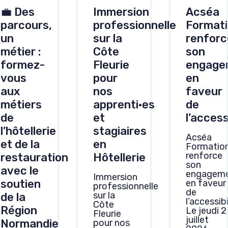
💼 Des
Immersion
Acséa
parcours,
professionnelle
Format
un
sur la
renforc
métier :
Côte
son
formez-
Fleurie
engage
vous
pour
en
aux
nos
faveur
métiers
apprenti·es
de
de
et
l’access
l’hôtellerie
stagiaires
Acséa
et de la
en
Formatio
renforce
restauration
Hôtellerie
son
avec le
engagem
Immersion
soutien
en faveur
professionnelle
de
sur la
de la
l’accessibi
Côte
Région
Le jeudi 2
Fleurie
juillet
Normandie
pour nos