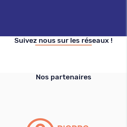
strict. La 
NF Service 
et de quali
Suivez nous sur les réseaux !
Nos partenaires