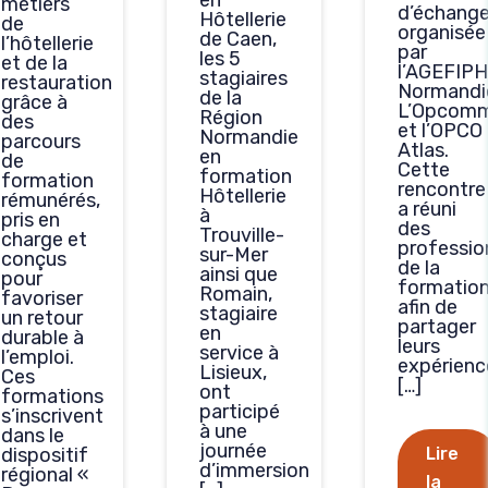
en
métiers
d’échang
Hôtellerie
de
organisée
de Caen,
l’hôtellerie
par
les 5
et de la
l’AGEFIPH
stagiaires
restauration
Normandi
de la
grâce à
L’Opcom
Région
des
et l’OPCO
Normandie
parcours
Atlas.
en
de
Cette
formation
formation
rencontre
Hôtellerie
rémunérés,
a réuni
à
pris en
des
Trouville-
charge et
professio
sur-Mer
conçus
de la
ainsi que
pour
formatio
Romain,
favoriser
afin de
stagiaire
un retour
partager
en
durable à
leurs
service à
l’emploi.
expérienc
Lisieux,
Ces
[…]
ont
formations
participé
s’inscrivent
à une
dans le
journée
dispositif
Lire
d’immersion
régional «
la