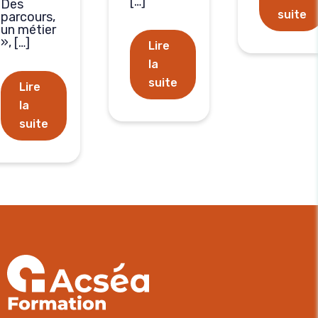
[…]
Des
suite
parcours,
un métier
», […]
Lire
la
suite
Lire
la
suite