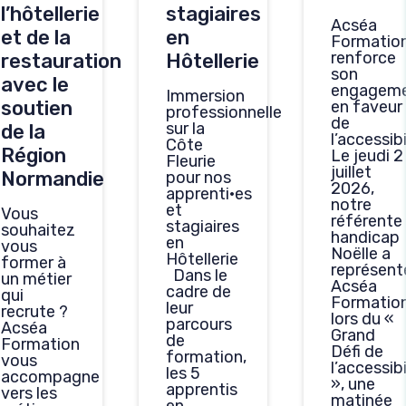
l’hôtellerie
stagiaires
Acséa
et de la
en
Formatio
renforce
restauration
Hôtellerie
son
avec le
engagem
Immersion
soutien
en faveur
professionnelle
de
sur la
de la
l’accessibi
Côte
Région
Le jeudi 2
Fleurie
juillet
Normandie
pour nos
2026,
apprenti·es
notre
et
Vous
référente
stagiaires
souhaitez
handicap
en
vous
Noëlle a
Hôtellerie
former à
représent
Dans le
un métier
Acséa
cadre de
qui
Formatio
leur
recrute ?
lors du «
parcours
Acséa
Grand
de
Formation
Défi de
formation,
vous
l’accessibi
les 5
accompagne
», une
apprentis
vers les
matinée