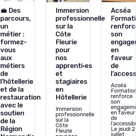
💼 Des
Immersion
Acséa
parcours,
professionnelle
Format
un
sur la
renforc
métier :
Côte
son
formez-
Fleurie
engage
vous
pour
en
aux
nos
faveur
métiers
apprenti·es
de
de
et
l’access
l’hôtellerie
stagiaires
Acséa
et de la
en
Formatio
renforce
restauration
Hôtellerie
son
avec le
engagem
Immersion
soutien
en faveur
professionnelle
de
sur la
de la
l’accessibi
Côte
Région
Le jeudi 2
Fleurie
juillet