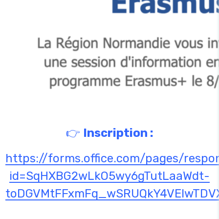
👉
Inscription :
https://forms.office.com/pages/resp
id=SqHXBG2wLkO5wy6gTutLaaWdt-
toDGVMtFFxmFq_wSRUQkY4VEIwTDV