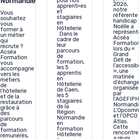
Normandie
pour nos
2026,
apprenti·es
notre
et
Vous
référente
stagiaires
souhaitez
handicap
en
vous
Noëlle a
Hôtellerie
former à
représent
Dans le
un métier
Acséa
cadre de
qui
Formatio
leur
recrute ?
lors du «
parcours
Acséa
Grand
de
Formation
Défi de
formation,
vous
l’accessibi
les 5
accompagne
», une
apprentis
vers les
matinée
en
métiers
d’échang
Hôtellerie
de
organisée
de Caen,
l’hôtellerie
par
les 5
et de la
l’AGEFIPH
stagiaires
restauration
Normandi
de la
grâce à
L’Opcom
Région
des
et l’OPCO
Normandie
parcours
Atlas.
en
de
Cette
formation
formation
rencontre
Hôtellerie
rémunérés,
a réuni