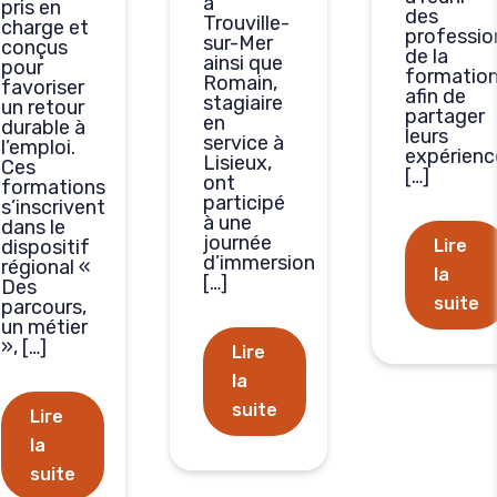
à
pris en
des
Trouville-
charge et
professio
sur-Mer
conçus
de la
ainsi que
pour
formatio
Romain,
favoriser
afin de
stagiaire
un retour
partager
en
durable à
leurs
service à
l’emploi.
expérienc
Lisieux,
Ces
[…]
ont
formations
participé
s’inscrivent
à une
dans le
journée
dispositif
Lire
d’immersion
régional «
la
[…]
Des
suite
parcours,
un métier
», […]
Lire
la
suite
Lire
la
suite