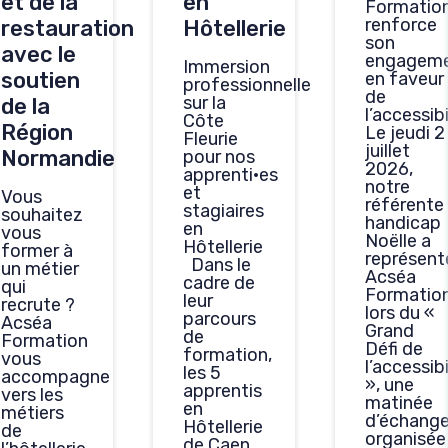
et de la
en
Formatio
renforce
restauration
Hôtellerie
son
avec le
engagem
Immersion
soutien
en faveur
professionnelle
de
sur la
de la
l’accessibi
Côte
Région
Le jeudi 2
Fleurie
juillet
Normandie
pour nos
2026,
apprenti·es
notre
et
Vous
référente
stagiaires
souhaitez
handicap
en
vous
Noëlle a
Hôtellerie
former à
représent
Dans le
un métier
Acséa
cadre de
qui
Formatio
leur
recrute ?
lors du «
parcours
Acséa
Grand
de
Formation
Défi de
formation,
vous
l’accessibi
les 5
accompagne
», une
apprentis
vers les
matinée
en
métiers
d’échang
Hôtellerie
de
organisée
de Caen,