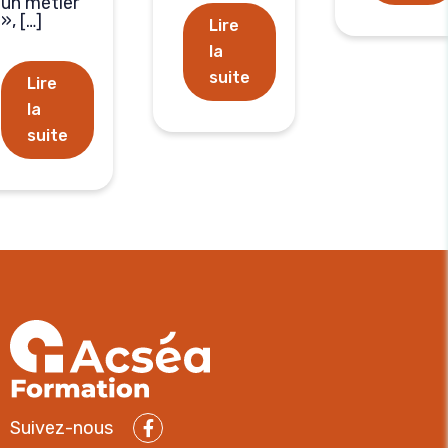
un métier
», […]
Lire
la
suite
Lire
la
suite
Suivez-nous
Facebook