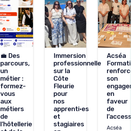
💼 Des
Immersion
Acséa
parcours,
professionnelle
Format
un
sur la
renforc
métier :
Côte
son
formez-
Fleurie
engage
vous
pour
en
aux
nos
faveur
métiers
apprenti·es
de
de
et
l’access
l’hôtellerie
stagiaires
Acséa