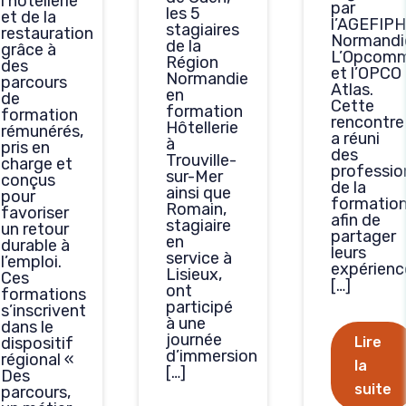
l’hôtellerie
par
les 5
et de la
l’AGEFIPH
stagiaires
restauration
Normandi
de la
grâce à
L’Opcom
Région
des
et l’OPCO
Normandie
parcours
Atlas.
en
de
Cette
formation
formation
rencontre
Hôtellerie
rémunérés,
a réuni
à
pris en
des
Trouville-
charge et
professio
sur-Mer
conçus
de la
ainsi que
pour
formatio
Romain,
favoriser
afin de
stagiaire
un retour
partager
en
durable à
leurs
service à
l’emploi.
expérienc
Lisieux,
Ces
[…]
ont
formations
participé
s’inscrivent
à une
dans le
journée
dispositif
Lire
d’immersion
régional «
la
[…]
Des
suite
parcours,