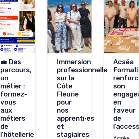
💼 Des
Immersion
Acséa
parcours,
professionnelle
Format
un
sur la
renforc
métier :
Côte
son
formez-
Fleurie
engage
vous
pour
en
aux
nos
faveur
métiers
apprenti·es
de
de
et
l’access
l’hôtellerie
stagiaires
Acséa