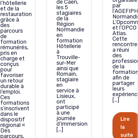
organisée
de Caen,
l’hôtellerie
par
les 5
et de la
l’AGEFIPH
stagiaires
restauration
Normandi
de la
grâce à
L’Opcom
Région
des
et l’OPCO
Normandie
parcours
Atlas.
en
de
Cette
formation
formation
rencontre
Hôtellerie
rémunérés,
a réuni
à
pris en
des
Trouville-
charge et
professio
sur-Mer
conçus
de la
ainsi que
pour
formatio
Romain,
favoriser
afin de
stagiaire
un retour
partager
en
durable à
leurs
service à
l’emploi.
expérienc
Lisieux,
Ces
[…]
ont
formations
participé
s’inscrivent
à une
dans le
journée
dispositif
Lire
d’immersion
régional «
la
[…]
Des
suite
parcours,