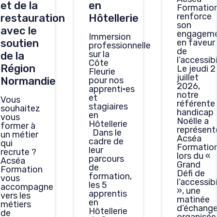
et de la
en
Formatio
renforce
restauration
Hôtellerie
son
avec le
engagem
Immersion
soutien
en faveur
professionnelle
de
sur la
de la
l’accessibi
Côte
Région
Le jeudi 2
Fleurie
juillet
Normandie
pour nos
2026,
apprenti·es
notre
et
Vous
référente
stagiaires
souhaitez
handicap
en
vous
Noëlle a
Hôtellerie
former à
représent
Dans le
un métier
Acséa
cadre de
qui
Formatio
leur
recrute ?
lors du «
parcours
Acséa
Grand
de
Formation
Défi de
formation,
vous
l’accessibi
les 5
accompagne
», une
apprentis
vers les
matinée
en
métiers
d’échang
Hôtellerie
de