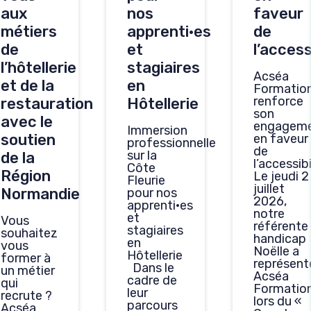
aux
nos
faveur
métiers
apprenti·es
de
de
et
l’access
l’hôtellerie
stagiaires
Acséa
et de la
en
Formatio
renforce
restauration
Hôtellerie
son
avec le
engagem
Immersion
soutien
en faveur
professionnelle
de
sur la
de la
l’accessibi
Côte
Région
Le jeudi 2
Fleurie
juillet
Normandie
pour nos
2026,
apprenti·es
notre
et
Vous
référente
stagiaires
souhaitez
handicap
en
vous
Noëlle a
Hôtellerie
former à
représent
Dans le
un métier
Acséa
cadre de
qui
Formatio
leur
recrute ?
lors du «
parcours
Acséa