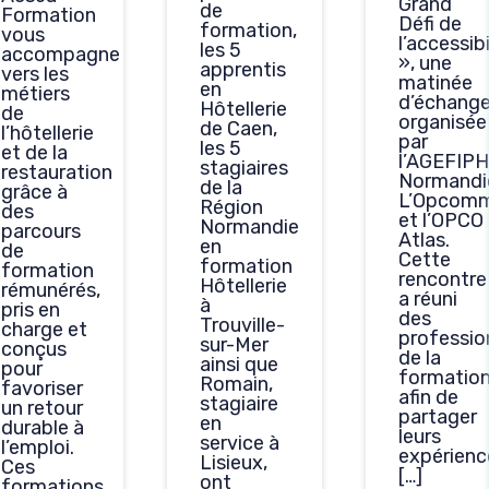
Grand
de
Formation
Défi de
formation,
vous
l’accessibi
les 5
accompagne
», une
apprentis
vers les
matinée
en
métiers
d’échang
Hôtellerie
de
organisée
de Caen,
l’hôtellerie
par
les 5
et de la
l’AGEFIPH
stagiaires
restauration
Normandi
de la
grâce à
L’Opcom
Région
des
et l’OPCO
Normandie
parcours
Atlas.
en
de
Cette
formation
formation
rencontre
Hôtellerie
rémunérés,
a réuni
à
pris en
des
Trouville-
charge et
professio
sur-Mer
conçus
de la
ainsi que
pour
formatio
Romain,
favoriser
afin de
stagiaire
un retour
partager
en
durable à
leurs
service à
l’emploi.
expérienc
Lisieux,
Ces
[…]
ont
formations