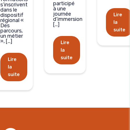
participé
s’inscrivent
à une
dans le
journée
dispositif
Lire
d’immersion
régional «
la
[…]
Des
suite
parcours,
un métier
», […]
Lire
la
suite
Lire
la
suite